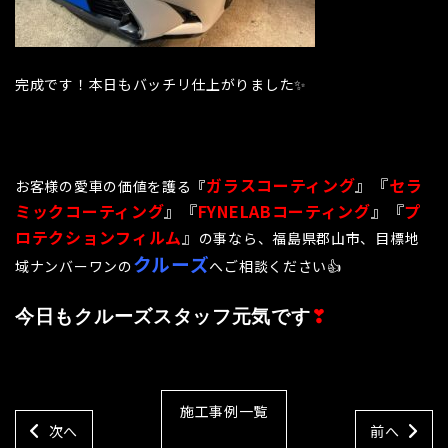
完成です！本日もバッチリ仕上がりました✨
ガラスコーティング
』『
セラ
お客様の愛車の価値を護る
『
ミックコーティング
』『
FYNELABコーティング
』『
プ
ロテクションフィルム
』
の事なら、福島県郡山市、目標地
クルーズ
域ナンバーワンの
へご相談ください👍
今日もクルーズスタッフ元気です
❣
施工事例一覧
次へ
前へ