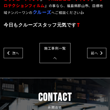
ロテクションフィルム
』
の事なら、福島県郡山市、目標地
クルーズ
域ナンバーワンの
へご相談ください👍
今日もクルーズスタッフ元気です
❣
施工事例一覧
次へ
前へ
へ
CONTACT
お問合せ