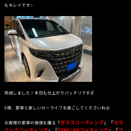
もキレイです✨
完成しました！本日も仕上がりバッチリです✌
S様、愛車と楽しいカーライフを過ごしてくださいね🌼
ガラスコーティング
』『
セラ
お客様の愛車の価値を護る
『
ミックコーティング
』『
FYNELABコーティング
』『
プ