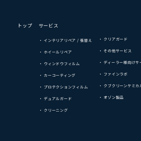
トップ
サービス
・ クリアガード
・ インテリアリペア / 張替え
・ その他サービス
・ ホイールリペア
・ ディーラー様向けサ
・ ウィンドウフィルム
・ ファインラボ
・ カーコーティング
・ クブクリーンケミカ
・ プロテクションフィルム
・ オゾン製品
・ デュアルガード
・ クリーニング