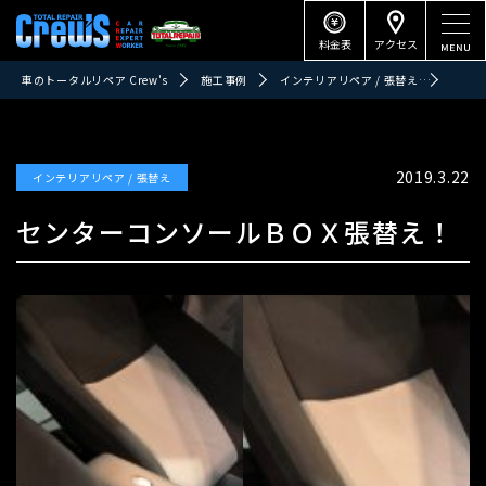
料金表
アクセス
車のトータルリペア Crew's
施工事例
インテリアリペア / 張替え
センタ
2019.3.22
インテリアリペア / 張替え
センターコンソールＢＯＸ張替え！