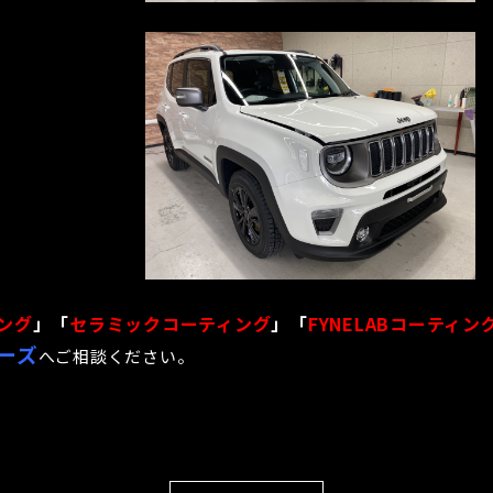
ング
」「
セラミックコーティング
」「
FYNELABコーティン
ーズ
へご相談ください。