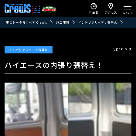
料金表
アクセス
車のトータルリペア Crew's
施工事例
インテリアリペア / 張替え
ハイエ
2019.3.2
インテリアリペア / 張替え
ハイエースの内張り張替え！