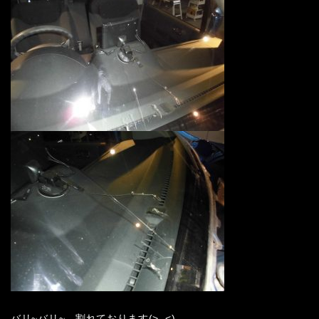
バリ~バリ~、割れております(>_<)