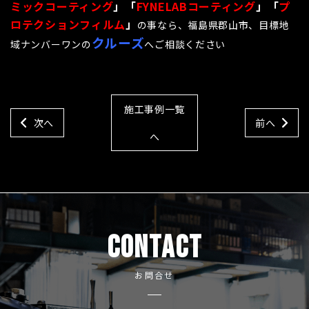
ミックコーティング
」「
FYNELABコーティング
」「
プ
ロテクションフィルム
」
の事なら、福島県郡山市、目標地
クルーズ
域ナンバーワンの
へご相談ください
施工事例一覧
次へ
前へ
へ
CONTACT
お問合せ