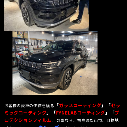
「
ガラスコーティング
」「
セラ
お客様の愛車の価値を護る
ミックコーティング
」「
FYNELABコーティング
」「
プ
ロテクションフィルム
」
の事なら、福島県郡山市、目標地